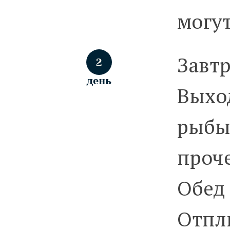
могут
Завтр
2
день
Выход
рыбы:
проче
Обед 
Отплы