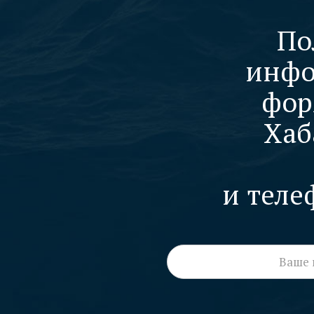
По
инфо
фор
Хаб
и теле