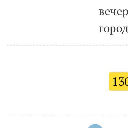
вече
горо
13