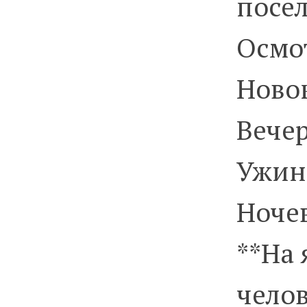
посе
Осмо
Ново
Вечер
Ужин
Ночев
**На 
челов